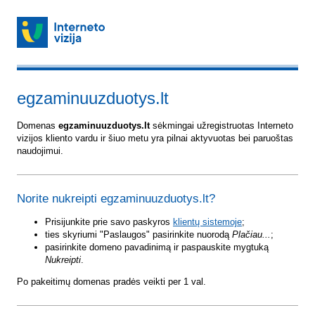
egzaminuuzduotys.lt
Domenas
egzaminuuzduotys.lt
sėkmingai užregistruotas Interneto
vizijos kliento vardu ir šiuo metu yra pilnai aktyvuotas bei paruoštas
naudojimui.
Norite nukreipti egzaminuuzduotys.lt?
Prisijunkite prie savo paskyros
klientų sistemoje
;
ties skyriumi "Paslaugos" pasirinkite nuorodą
Plačiau...
;
pasirinkite domeno pavadinimą ir paspauskite mygtuką
Nukreipti
.
Po pakeitimų domenas pradės veikti per 1 val.