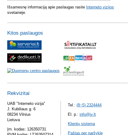
Išsamesnę informaciją apie paslaugas rasite
Interneto vizijos
svetainėje.
Kitos paslaugos
Rekvizitai
UAB "Interneto vizija"
Tel.:
(8~5) 2324444
J. Kubiliaus g. 6
08234 Vilnius
El. p.:
info@iv.lt
Lietuva
Klientų sistema
Įm. kodas: 126350731
Paštas per naršyklę
PVM kodas: LT263507314