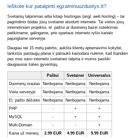
Ieškote kur patalpinti egzaminuuzduotys.lt?
Svetainių talpinimas arba kitaip hostingas (angl.
web hosting
) – tai
pagrindinis būdas jūsų svetainei atsidurti internete. Tai vietos jūsų
internetiniam projektui, el. paštui ar duomenų bazei suteikimas
patikimame, galingame, prie spartaus interneto ryšio kanalo
pajungtame serveryje.
Daugiau nei 15 metų patirtis, aukšta klientų aptarnavimo kokybė,
lankstūs paslaugų planai ir patraukli kainodara nulėmė, kad šiandien
pas mus savo interneto svetaines talpina ir mumis pasitiki
daugiausiai šalies gyventojų.
Paštui
Svetainei
Universalus
Duomenų srautas
Neribojama
Neribojama
Neribojama
Vieta serveryje
Neribojama
Neribojama
Neribojama
El. pašto dėžutės
Neribojama
Neribojama
Neribojama
PHP
-
+
+
MySQL
-
+
+
Multi-Domain
-
-
+
Kaina už mėnesį
2.99 EUR
4.99 EUR
9.99 EUR